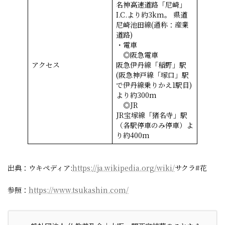
名神高速道路「尼崎」
I.C.より約3km。 県道
尼崎池田線(通称：産業
道路)
・電車
◎阪急電車
アクセス
阪急伊丹線「稲野」駅
(阪急神戸線「塚口」駅
で伊丹線乗りかえ1駅目)
より約300m
◎JR
JR宝塚線「猪名寺」駅
（各駅停車のみ停車）よ
り約400m
出典：ウキペディア:
https://ja.wikipedia.org/wiki/
サクラ#花
参照：
https://www.tsukashin.com/