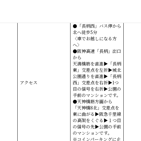
る方へ〉
●「長柄橋南詰」バス停
から「天神橋8北」交差
点を東へ徒歩5分
●「長柄西」バス停から
北へ徒歩5分
〈車でお越しになる方
へ〉
●阪神高速「長柄」出口
から
天満橋筋を直進▶︎「長柄
東」交差点を左折▶︎城北
公園通りを直進▶︎「長柄
アクセス
西」交差点を右折▶︎1つ
目の信号を右折▶︎公園の
手前のマンションです。
●天神橋筋方面から
「天神橋8北」交差点を
東に曲がる▶︎阪急千里線
の高架をくぐる▶︎１つ目
の信号の先▶︎公園の手前
のマンションです。
※コインパーキングに止