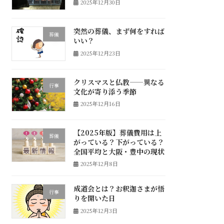
2025年12月30日
突然の葬儀、まず何をすれば
葬儀
いい？
2025年12月23日
クリスマスと仏教——異なる
行事
文化が寄り添う季節
2025年12月16日
【2025年版】葬儀費用は上
葬儀
がっている？下がっている？
全国平均と大阪・豊中の現状
2025年12月8日
成道会とは？お釈迦さまが悟
行事
りを開いた日
2025年12月3日