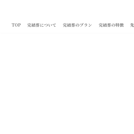
コ
ナ
ン
ビ
テ
ゲ
ン
ー
TOP
完結葬について
完結葬のプラン
完結葬の特徴
ツ
シ
へ
ョ
ス
ン
キ
に
ッ
移
プ
動