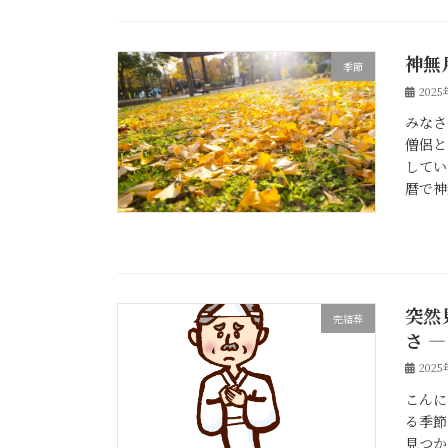
神無
季節
202
みなさ
僧侶と
してい
暦で神
突然
完結葬
さ 
202
こんに
る季節
見つか