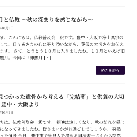
月と仏教 ～秋の深まりを感じながら～
5年10月3日
ま、こんにちは。仏教普及会 釈です。豊中・大阪で浄土真宗の
して、日々皆さまの心に寄り添いながら、葬儀の大切さをお伝え
ます。 さて、とうとう１０月に入りましたね。１０月といえば旧
無月。今回は「神無月 […]
続きを読む
見つかった遺骨から考える「完結葬」と供養の大切
― 豊中・大阪より
5年10月1日
ちは。仏教普及会 釈です。 朝晩は涼しくなり、秋の訪れを感じ
になってきましたね。皆さまいかがお過ごしでしょうか。 突然
った遺骨 今日、豊中市で後見人を務める司法書士さんから突然