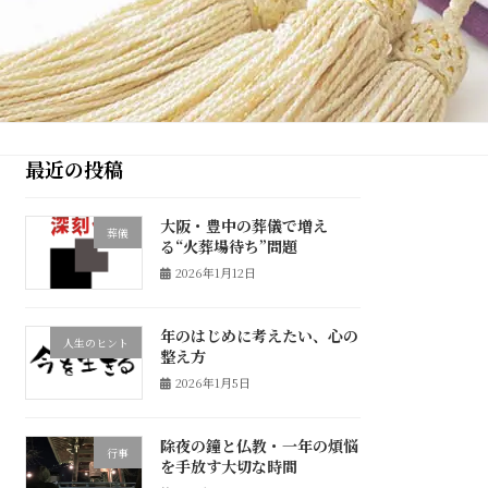
最近の投稿
大阪・豊中の葬儀で増え
葬儀
る“火葬場待ち”問題
2026年1月12日
年のはじめに考えたい、心の
人生のヒント
整え方
2026年1月5日
除夜の鐘と仏教・一年の煩悩
行事
を手放す大切な時間