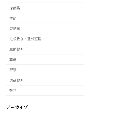
保護猫
季節
完結葬
性根抜き・遺骨整理
生前整理
葬儀
行事
遺品整理
雑学
アーカイブ