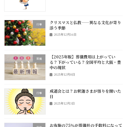
クリスマスと仏教——異なる文化が寄り
行事
添う季節
2025年12月16日
【2025年版】葬儀費用は上がってい
葬儀
る？下がっている？全国平均と大阪・豊
中の現状
2025年12月8日
成道会とは？お釈迦さまが悟りを開いた
行事
日
2025年12月3日
お布施の75％が葬儀社の手数料になって