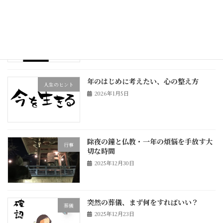
ジ
ジ
ペ
大阪・豊中の葬儀で増える“火葬場待
葬儀
ー
ち”問題
2026年1月12日
ジ
送
り
年のはじめに考えたい、心の整え方
人生のヒント
2026年1月5日
除夜の鐘と仏教・一年の煩悩を手放す大
行事
切な時間
2025年12月30日
突然の葬儀、まず何をすればいい？
葬儀
2025年12月23日