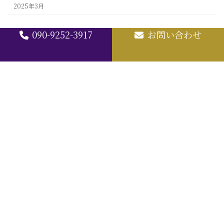
2025年3月
090-9252-3917
お問い合わせ
TOP
完結葬について
完結葬のプラン
完結葬の特徴
葬儀のご依頼・相談
完結葬（取次店-僧侶）募集
お問合せ
YouTube