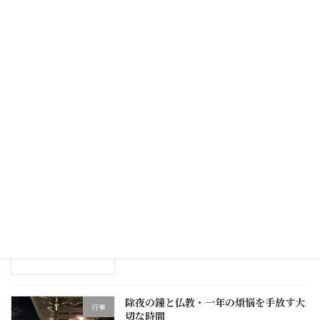
された遺族にとってご満足いく葬儀の形「完結
葬（葬儀込 […]
続きを読む
最近の投稿
大阪・豊中の葬儀で増える“火葬場待
葬儀
ち”問題
2026年1月12日
年のはじめに考えたい、心の整え方
人生のヒント
2026年1月5日
除夜の鐘と仏教・一年の煩悩を手放す大
行事
切な時間